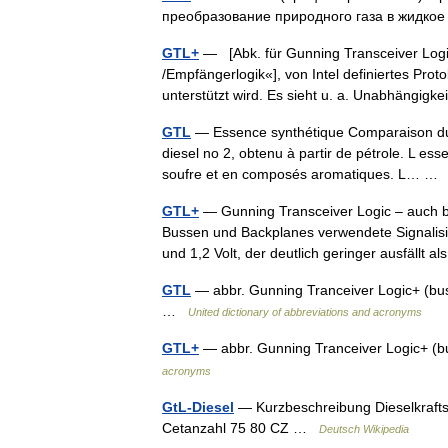
преобразование природного газа в жидк
GTL+
— [Abk. für Gunning Transceiver Logic
/Empfängerlogik«], von Intel definiertes Prot
unterstützt wird. Es sieht u. a. Unabhängig
GTL
— Essence synthétique Comparaison du d
diesel no 2, obtenu à partir de pétrole. L es
soufre et en composés aromatiques. L… 
GTL+
— Gunning Transceiver Logic – auch be
Bussen und Backplanes verwendete Signalis
und 1,2 Volt, der deutlich geringer ausfällt 
GTL
— abbr. Gunning Tranceiver Logic+ (bus
…
United dictionary of abbreviations and acronyms
GTL+
— abbr. Gunning Tranceiver Logic+ (
acronyms
GtL-Diesel
— Kurzbeschreibung Dieselkraftst
Cetanzahl 75 80 CZ …
Deutsch Wikipedia