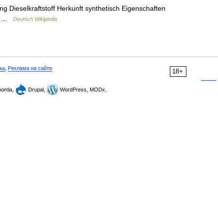
 Dieselkraftstoff Herkunft synthetisch Eigenschaften
CZ …
Deutsch Wikipedia
ка
,
Реклама на сайте
18+
omla,
Drupal,
WordPress, MODx.