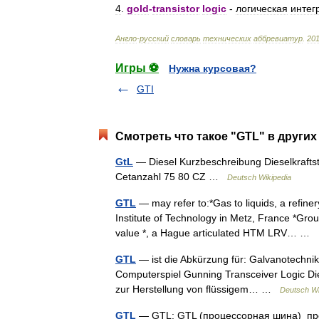
4
.
gold
-
transistor
logic
-
логическая
интег
Англо
-
русский
словарь
технических
аббревиатур
.
20
Игры ⚽
Нужна курсовая?
GTI
Смотреть что такое "GTL" в других
GtL
— Diesel Kurzbeschreibung Dieselkraftst
Cetanzahl 75 80 CZ …
Deutsch Wikipedia
GTL
— may refer to:*Gas to liquids, a refin
Institute of Technology in Metz, France *Grou
value *, a Hague articulated HTM LRV… …
GTL
— ist die Abkürzung für: Galvanotechni
Computerspiel Gunning Transceiver Logic Die
zur Herstellung von flüssigem… …
Deutsch Wi
GTL
— GTL: GTL (процессорная шина) про