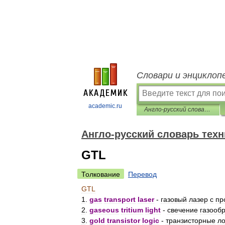
Словари и энциклоп
academic.ru
Англо-русский словарь технических аббревиатур
Англо-русский словарь тех
GTL
Толкование
Перевод
GTL
1
.
gas
transport
laser
-
газовый
лазер
с
пр
2
.
gaseous
tritium
light
-
свечение
газооб
3
.
gold
transistor
logic
-
транзисторные
ло