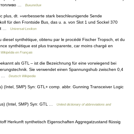
ое топливо …
Википедия
 plus, dt. »verbesserte stark beschleunigende Sende
okoll für den Frontside Bus, das u. a. von Slot 1 und Sockel 370
keit …
Universal-Lexikon
iesel synthétique, obtenu par le procédé Fischer Tropsch, et du
sence synthétique est plus transparente, car moins chargé en
…
Wikipédia en Français
kannt als GTL – ist die Bezeichnung für eine vorwiegend bei
ierungstechnik. Sie verwendet einen Spannungshub zwischen 0,4
als …
Deutsch Wikipedia
) (Intel, SMP) Syn: GTL+ comp. abbr. Gunning Transceiver Logic
bus) (Intel, SMP) Syn: GTL …
United dictionary of abbreviations and
off Herkunft synthetisch Eigenschaften Aggregatzustand flüssig