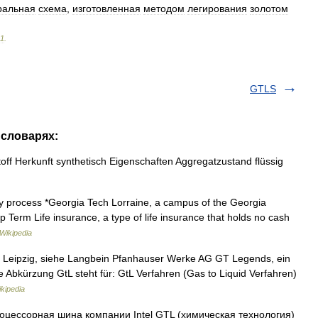
ральная
схема
,
изготовленная
методом
легирования
золотом
11
.
GTLS
 словарях:
off Herkunft synthetisch Eigenschaften Aggregatzustand flüssig
ery process *Georgia Tech Lorraine, a campus of the Georgia
p Term Life insurance, a type of life insurance that holds no cash
Wikipedia
k Leipzig, siehe Langbein Pfanhauser Werke AG GT Legends, ein
 Abkürzung GtL steht für: GtL Verfahren (Gas to Liquid Verfahren)
kipedia
цессорная шина компании Intel GTL (химическая технология)